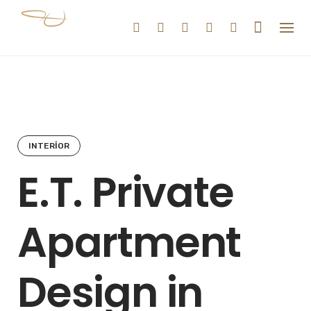
Skip
to
content
INTERIOR
E.T. Private
Apartment
Design in