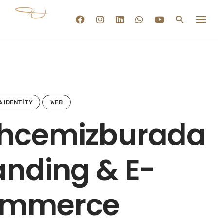
Skip
to
content
& IDENTITY
WEB
hcemizburada
anding & E-
mmerce