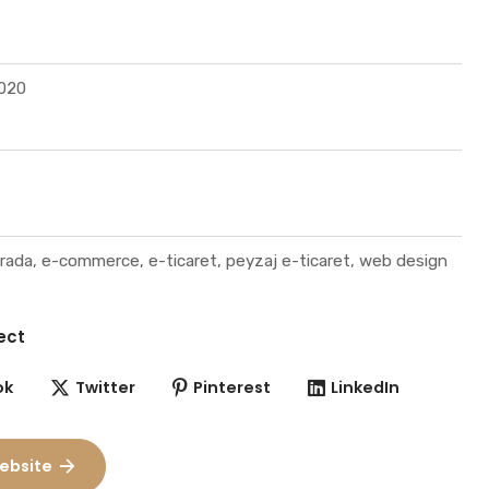
2020
ada, e-commerce, e-ticaret, peyzaj e-ticaret, web design
ect
ok
Twitter
Pinterest
LinkedIn
ebsite